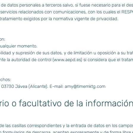
 datos personales a terceros salvo, si fuese necesario para el desar
 servicios relacionados con comunicaciones, con los cuales el RESP
ratamiento exigidos por la normativa vigente de privacidad.
on:
 cualquier momento.
ilidad y supresión de sus datos, y de limitación u oposición a su tr
e la autoridad de control (
www.aepd.es
) si considera que el trata
echos:
03730 Jávea (Alicante). E-mail:
amy@timemktg.com
rio o facultativo de la información 
 las casillas correspondientes y la entrada de datos en los campos
n formularios de descarga, aceptan expresamente y de forma libre 