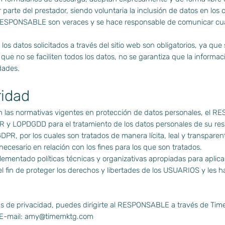
r parte del prestador, siendo voluntaria la inclusión de datos en lo
l RESPONSABLE son veraces y se hace responsable de comunicar cua
 datos solicitados a través del sitio web son obligatorios, ya que
ue no se faciliten todos los datos, no se garantiza que la informaci
dades.
ridad
n las normativas vigentes en protección de datos personales, el
PR y LOPDGDD para el tratamiento de los datos personales de su res
 GDPR, por los cuales son tratados de manera lícita, leal y transparen
necesario en relación con los fines para los que son tratados.
entado políticas técnicas y organizativas apropiadas para aplica
 fin de proteger los derechos y libertades de los USUARIOS y les
ías de privacidad, puedes dirigirte al RESPONSABLE a través de T
 E-mail:
amy@timemktg.com